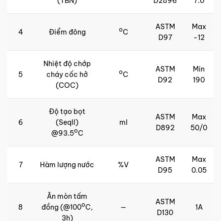
(TBN)
D2896
7.0
ASTM
Max
o
4
Điểm đông
C
D97
-12
Nhiệt độ chớp
ASTM
Min
o
5
cháy cốc hở
C
D92
190
(COC)
Độ tạo bọt
ASTM
Max
6
(SeqII)
ml
D892
50/0
o
@93.5
C
ASTM
Max
7
Hàm lượng nước
%V
D95
0.05
Ăn mòn tấm
ASTM
o
8
đồng (@100
C,
—
1A
D130
3h)