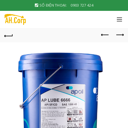
SỐ ĐIỆN THOẠI:
0903 727 424