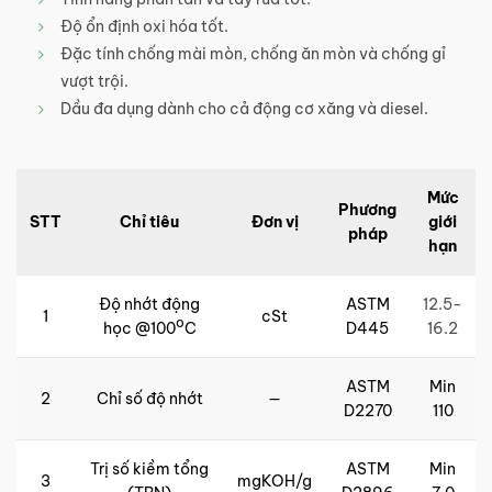
Độ ổn định oxi hóa tốt.
Đặc tính chống mài mòn, chống ăn mòn và chống gỉ
vượt trội.
Dầu đa dụng dành cho cả động cơ xăng và diesel.
Mức
Phương
STT
Chỉ tiêu
Đơn vị
giới
pháp
hạn
Độ nhớt động
ASTM
12.5-
1
cSt
o
học @100
C
D445
16.2
ASTM
Min
2
Chỉ số độ nhớt
—
D2270
110
Trị số kiềm tổng
ASTM
Min
3
mgKOH/g