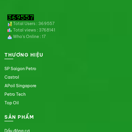
Total Users : 369557
Total views : 3768141
Who's Online : 17
THƯƠNG HIỆU
SP Saigon Petro
Castrol
APoil Singapore
Petro Tech
Top Oil
SẢN PHẨM
Dầu động cơ