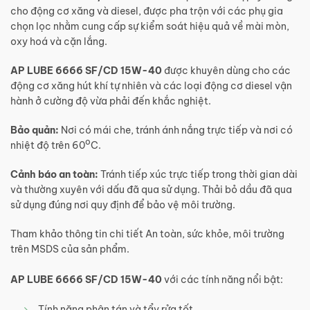
cho động cơ xăng và diesel, được pha trộn với các phụ gia
chọn lọc nhằm cung cấp sự kiểm soát hiệu quả về mài mòn,
oxy hoá và cặn lắng.
AP LUBE 6666 SF/CD 15W-40
được khuyên dùng cho các
động cơ xăng hút khí tự nhiên và các loại động cơ diesel vận
hành ở cường độ vừa phải đến khắc nghiệt.
Bảo quản:
Nơi có mái che, tránh ánh nắng trực tiếp và nơi có
o
nhiệt độ trên 60
C.
Cảnh báo an toàn:
Tránh tiếp xúc trực tiếp trong thời gian dài
và thường xuyên với dấu đã qua sử dụng. Thải bỏ dầu đã qua
sử dụng đúng nơi quy định để bảo vệ môi trường.
Tham khảo thông tin chi tiết An toàn, sức khỏe, môi trường
trên MSDS của sản phẩm.
AP LUBE 6666 SF/CD 15W-40
với các tính năng nổi bật:
Tính năng phân tán và tẩy rửa tốt.