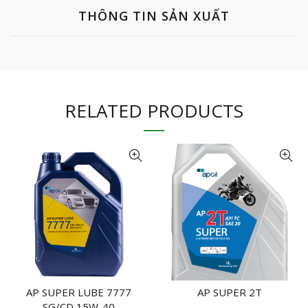
THÔNG TIN SẢN XUẤT
RELATED PRODUCTS
AP SUPER LUBE 7777
AP SUPER 2T
NHẬN BÁO GIÁ
NHẬN BÁO GIÁ
SG/CD 15W-40