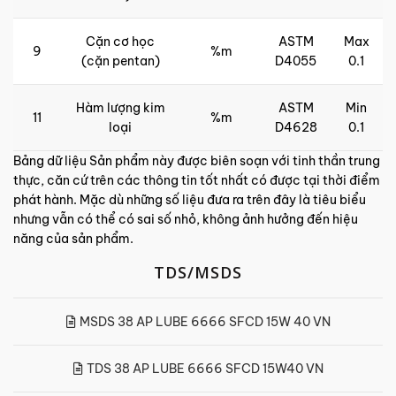
Cặn cơ học
ASTM
Max
9
%m
(cặn pentan)
D4055
0.1
Hàm lượng kim
ASTM
Min
11
%m
loại
D4628
0.1
Bảng dữ liệu Sản phẩm này được biên soạn với tinh thần trung
thực, căn cứ trên các thông tin tốt nhất có được tại thời điểm
phát hành. Mặc dù những số liệu đưa ra trên đây là tiêu biểu
nhưng vẫn có thể có sai số nhỏ, không ảnh hưởng đến hiệu
năng của sản phẩm.
TDS/MSDS
MSDS 38 AP LUBE 6666 SFCD 15W 40 VN
TDS 38 AP LUBE 6666 SFCD 15W40 VN