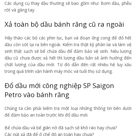
Các dụng cụ thay dầu thường sẽ bao gồm như: Bơm dầu, phễu
rót và găng tay.
Xả toàn bộ dầu bánh răng cũ ra ngoài
Hãy tháo các bộ các phin lọc, bạn và đoạn ống cong để đổ hết
dầu còn sót lại ra bên ngoài. Kiểm tra thật kỹ phần lai và làm vệ
sinh thật sạch sẽ bể chứa dầu để đảm bảo vệ sinh. Nếu lượng
dầu cũ chưa được xả hết thì lượng dầu bẩn sẽ ảnh hưởng đến
chất lượng của dầu mới. Từ đó dẫn đến rất nhiều hệ luỵ xấu
trong quá trình vận hành máy móc và tuổi thọ sử dụng.
Đổ dầu mới công nghiệp SP Saigon
Petro vào bánh răng
Chúng ta cần phải kiểm tra một loại những thông tin bên dưới
để đảm bảo an toàn trước khi đổ dầu mới.
Bể chứa dầu và bể giãn nở đã sạch sẽ khô ráo hay chưa?
Các nút xả đã để ở chế độ an toàn hay chưa?