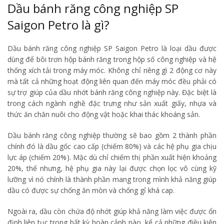
Dầu bánh răng công nghiệp SP
Saigon Petro là gì?
Dầu bánh răng công nghiệp SP Saigon Petro là loại dầu được
dùng để bôi trơn hộp bánh răng trong hộp số công nghiệp và hệ
thống xích tải trong máy móc. Không chỉ riêng gì 2 động cơ này
mà tất cả những hoạt động liên quan đến máy móc đều phải có
sự trợ giúp của dầu nhớt bánh răng công nghiệp này. Đặc biệt là
trong cách ngành nghề đặc trưng như sản xuất giấy, nhựa và
thức ăn chăn nuôi cho động vật hoặc khai thác khoáng sản.
Dầu bánh răng công nghiệp thường sẽ bao gồm 2 thành phần
chính đó là dầu gốc cao cấp (chiếm 80%) và các hệ phụ gia chịu
lực áp (chiếm 20%). Mặc dù chỉ chiếm thị phần xuất hiện khoảng
20%, thế nhưng, hệ phụ gia này lại được chọn lọc vô cùng kỹ
lưỡng vì nó chính là thành phần mang trong mình khả năng giúp
dầu có được sự chống ăn mòn và chống gỉ khá cap.
Ngoài ra, dầu còn chứa độ nhớt giúp khả năng làm việc được ổn
định liên tục trong bất kỳ hoàn cảnh nào, kể cả những điều kiện