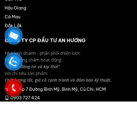
Hậu Giang
Cà Mau
Đắk Lắk
CÔNG TY CP ĐẦU TƯ AN HƯƠNG
Nhà kinh doanh - phân phối chiến lược
Với phương châm hoạt động:
"Uy tín, đáng tin và kịp thời”.
Với chỉ tiêu sản phẩm:
Chất lượng tốt, giá cả cạnh tranh và đảm bảo kỹ thuật.
175 Ấp 7 Đường Bình Mỹ, Bình Mỹ, Củ Chi, HCM
0903 727 424
© 2022 CÔNG TY CỔ PHẦN ĐẦU TƯ AN HƯƠNG OIL. All rights
reserved