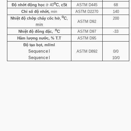
o
C, cSt
Độ nhớt động học
ở 40
ASTM D445
68
Chỉ số độ nhớt,
min
ASTM D2270
140
o
,
C
Nhiệt độ chớp cháy cốc hở,
200
ASTM D92
min
o
C
Nhiệt độ đông đặc,
ASTM D97
-33
Hàm lượng nước, % T.T
ASTM D95
Độ tạo bọt, ml/ml
Sequence I
ASTM D892
0/0
Sequence I
10/0