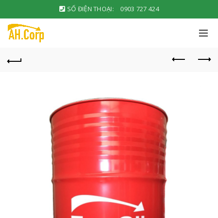
SỐ ĐIỆN THOẠI:
0903 727 424