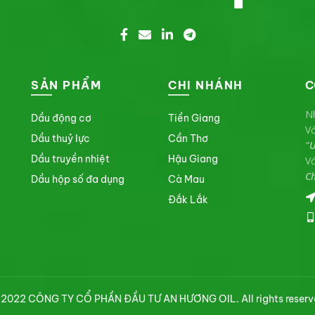
SẢN PHẨM
CHI NHÁNH
C
Nh
Dầu động cơ
Tiền Giang
V
Dầu thuỷ lực
Cần Thơ
"U
Dầu truyền nhiệt
Hậu Giang
Vớ
Ch
Dầu hộp số đa dụng
Cà Mau
Đắk Lắk
 2022 CÔNG TY CỔ PHẦN ĐẦU TƯ AN HƯƠNG OIL. All rights reserv