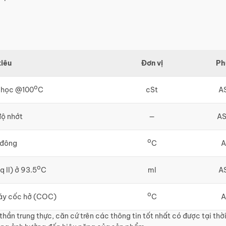
tiêu
Đơn vị
Ph
o
 học @100
C
cSt
A
độ nhớt
—
AS
o
 đông
C
A
o
 II) ở 93.5
C
ml
A
o
áy cốc hở (COC)
C
A
hần trung thực, căn cứ trên các thông tin tốt nhất có được tại thờ