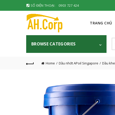
SỐ ĐIỆN THOẠI:
0903 727 424
TRANG CHỦ
S
BROWSE CATEGORIES
fo
Home
Dầu nhớt APoil Singapore
Dầu khe