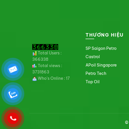
THƯƠNG HIỆU
SP Saigon Petro
Total Users :
Castrol
366338
APoil Singapore
Total views :
3731863
Petro Tech
Who's Online : 17
Top Oil
©