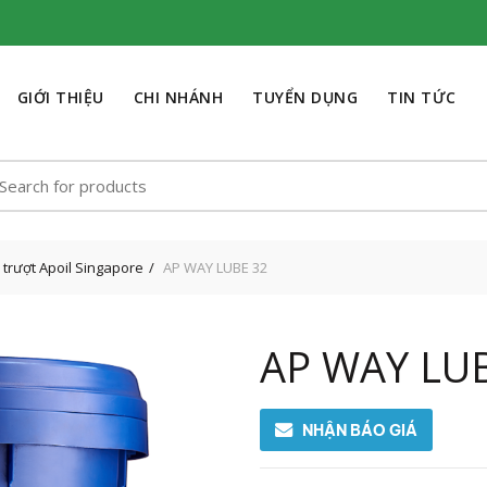
GIỚI THIỆU
CHI NHÁNH
TUYỂN DỤNG
TIN TỨC
earch
r:
 trượt Apoil Singapore
AP WAY LUBE 32
AP WAY LU
NHẬN BÁO GIÁ