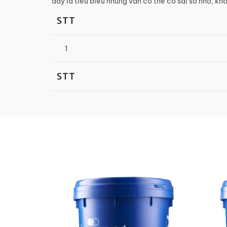
đây là tiêu biểu nhưng vẫn có thể có sai số nhỏ, 
STT
1
STT