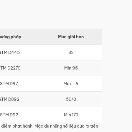
ương pháp
Mức giới hạn
STM D445
32
TM D2270
Min 95
STM D97
Max -6
STM D892
50/0
STM D92
Min 170
i điểm phát hành. Mặc dù những số liệu đưa ra trên