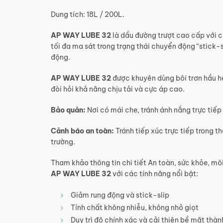
Dung tích: 18L / 200L.
AP WAY LUBE 32
là dầu đường trượt cao cấp với 
tối đa ma sát trong trạng thái chuyển động “stick-
động.
AP WAY LUBE
32
được khuyên dùng bôi trơn hầu h
đòi hỏi khả năng chịu tải và cực áp cao.
Bảo quản:
Nơi có mái che, tránh ánh nắng trực tiếp 
Cảnh báo an toàn:
Tránh tiếp xúc trực tiếp trong t
trường.
Tham khảo thông tin chi tiết An toàn, sức khỏe, m
AP WAY LUBE 32
với các tính năng nổi bật:
Giảm rung động và stick-slip
Tính chất không nhiễu, không nhỏ giọt
Duy trì độ chính xác và cải thiện bề mặt thà