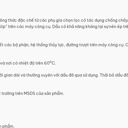
công thức đặc chế từ các phụ gia chọn lọc có tác dụng chống chảy
slip” trên các máy công cụ. Dầu có khả năng kháng lại sự nén ép tr
ết các bộ phận, hệ thống thủy lực, đường trượt trên máy công cụ.
o
và nơi có nhiệt độ trên 60
C.
hời gian dài và thường xuyên với dấu đã qua sử dụng. Thải bỏ dầu 
ôi trường trên MSDS của sản phẩm.
nh phẩm.