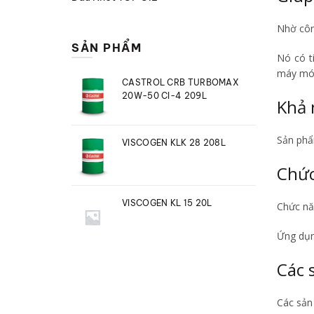
Nhờ côn
SẢN PHẨM
Nó có t
máy móc
CASTROL CRB TURBOMAX
20W-50 CI-4 209L
Khả 
Sản phẩ
VISCOGEN KLK 28 208L
Chức
VISCOGEN KL 15 20L
Chức năn
Ứng dụng
Các 
Các sản