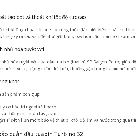
át tạo bọt và thoát khí tốc độ cực cao
ử bọt không chứa silicone có công thức đặc biệt kiểm soát sự hình 
ó thể gây ra các vấn đề như giật bơm; oxy hóa dầu; mài mòn sớm và 
h nhũ hóa tuyệt vời
h nhũ hóa tuyệt vời của dầu tua bin (tuabin) SP Saigon Petro; giúp 
hơi nước. Ví dụ, lượng nước dư thừa, thường gặp trong tuabin hơi nư
ăng khác
a sản phẩm còn giúp:
uy cơ bảo trì ngoài kế hoạch.
ỉ và chống mài mòn tuyệt vời
a rỉ sét và ăn mòn; bảo vệ thiết bị khỏi độ ẩm và nước trong quá trì
bảo quản dầu tuabin Turbino 32