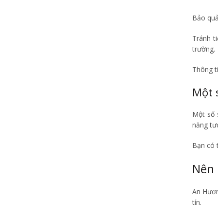
Bảo quản
Tránh t
trường.
Thông ti
Một 
Một số 
năng tư
Bạn có 
Nên 
An Hương
tín.