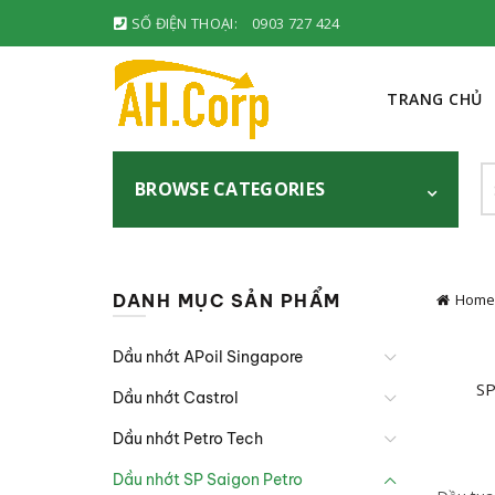
SỐ ĐIỆN THOẠI:
0903 727 424
TRANG CHỦ
S
BROWSE CATEGORIES
fo
DANH MỤC SẢN PHẨM
Home
Dầu nhớt APoil Singapore
S
Dầu nhớt Castrol
Dầu nhớt Petro Tech
Dầu nhớt SP Saigon Petro