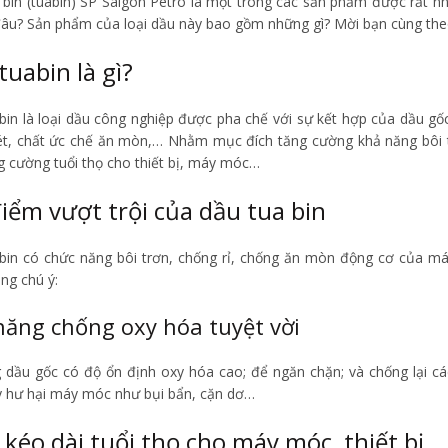
bin (tuabin) SP Saigon Petro là một trong các sản phẩm được rất nhi
âu? Sản phẩm của loại dầu này bao gồm những gì? Mời bạn cùng theo d
tuabin là gì?
bin là loại dầu công nghiệp được pha chế với sự kết hợp của dầu gố
sét, chất ức chế ăn mòn,… Nhằm mục đích tăng cường khả năng bôi t
g cường tuổi thọ cho thiết bị, máy móc…
iểm vượt trội của dầu tua bin
bin có chức năng bôi trơn, chống rỉ, chống ăn mòn động cơ của má
ng chú ý:
năng chống oxy hóa tuyệt vời
 dầu gốc có độ ổn định oxy hóa cao; để ngăn chặn; và chống lại c
y hư hại máy móc như bụi bẩn, cặn dơ…
 kéo dài tuổi thọ cho máy móc, thiết bị