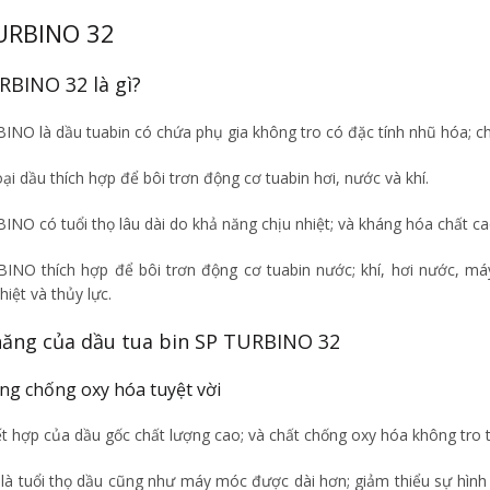
URBINO 32
RBINO 32 là gì?
NO là dầu tuabin có chứa phụ gia không tro có đặc tính nhũ hóa; chố
oại dầu thích hợp để bôi trơn động cơ tuabin hơi, nước và khí.
INO có tuổi thọ lâu dài do khả năng chịu nhiệt; và kháng hóa chất c
INO thích hợp để bôi trơn động cơ tuabin nước; khí, hơi nước, máy
hiệt và thủy lực.
năng của dầu tua bin SP TURBINO 32
ng chống oxy hóa tuyệt vời
t hợp của dầu gốc chất lượng cao; và chất chống oxy hóa không tro t
 là tuổi thọ dầu cũng như máy móc được dài hơn; giảm thiểu sự hình 