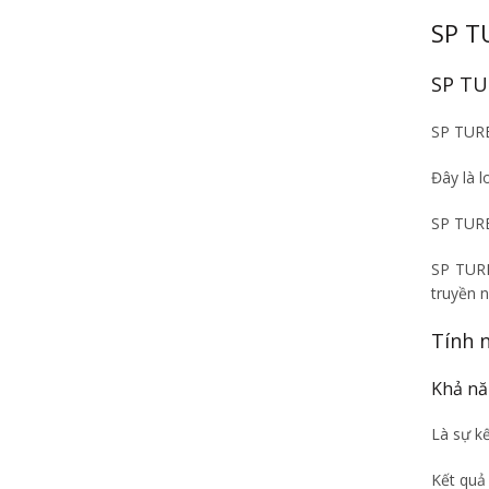
SP T
SP TU
SP TURBI
Đây là l
SP TURB
SP TURB
truyền n
Tính 
Khả nă
Là sự kế
Kết quả