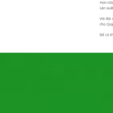
Hơn nữa
sản xuất
Với đội
cho Quý
Để có th