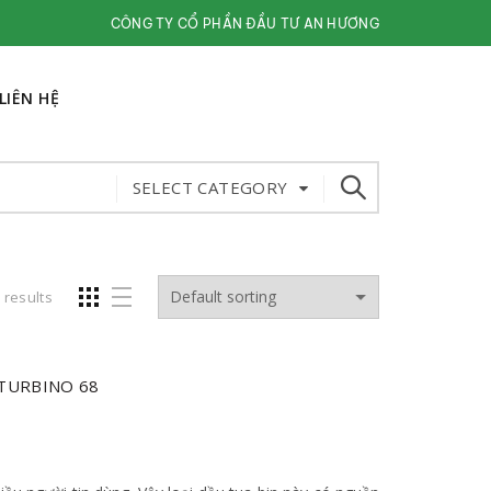
CÔNG TY CỔ PHẦN ĐẦU TƯ AN HƯƠNG
LIÊN HỆ
SELECT CATEGORY
 results
 TURBINO 68
NHẬN BÁO GIÁ