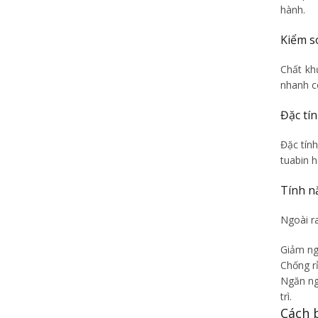
hành.
Kiểm so
Chất kh
nhanh c
Đặc tín
Đặc tín
tuabin 
Tính n
Ngoài r
Giảm ng
Chống r
Ngăn ngừ
trì.
Cách 