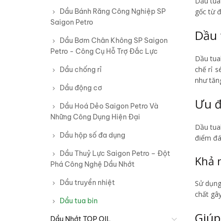
Dầu tua 
Dầu Bánh Răng Công Nghiệp SP
gốc từ đ
Saigon Petro
Dầu 
Dầu Bơm Chân Không SP Saigon
Petro - Công Cụ Hỗ Trợ Đắc Lực
Dầu tua
chế rỉ 
Dầu chống rỉ
như tăn
Dầu động cơ
Ưu đ
Dầu Hoá Dẻo Saigon Petro Và
Những Công Dụng Hiện Đại
Dầu tua
Dầu hộp số đa dụng
điểm đá
Dầu Thuỷ Lực Saigon Petro – Đột
Khả 
Phá Công Nghệ Dầu Nhớt
Dầu truyền nhiệt
Sử dụng
chất gâ
Dầu tua bin
Giúp
Dầu Nhớt TOP OIL