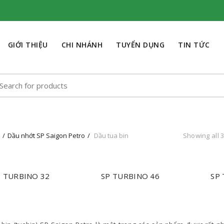
GIỚI THIỆU
CHI NHÁNH
TUYỂN DỤNG
TIN TỨC
earch
r:
Dầu nhớt SP Saigon Petro
Dầu tua bin
Showing all 3
P TURBINO 32
SP TURBINO 46
SP
NHẬN BÁO GIÁ
NHẬN BÁO GIÁ