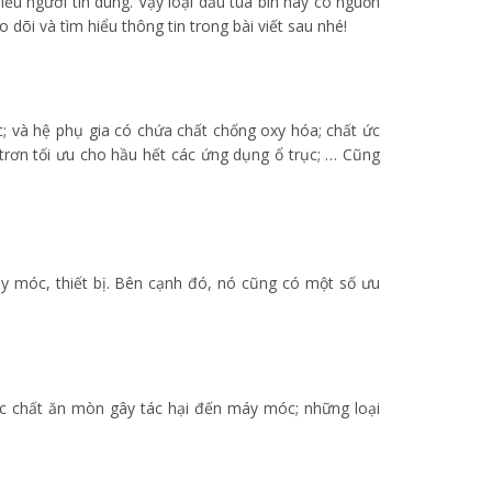
ều người tin dùng. Vậy loại dầu tua bin này có nguồn
õi và tìm hiểu thông tin trong bài viết sau nhé!
c; và hệ phụ gia có chứa chất chống oxy hóa; chất ức
rơn tối ưu cho hầu hết các ứng dụng ổ trục; … Cũng
y móc, thiết bị. Bên cạnh đó, nó cũng có một số ưu
ác chất ăn mòn gây tác hại đến máy móc; những loại