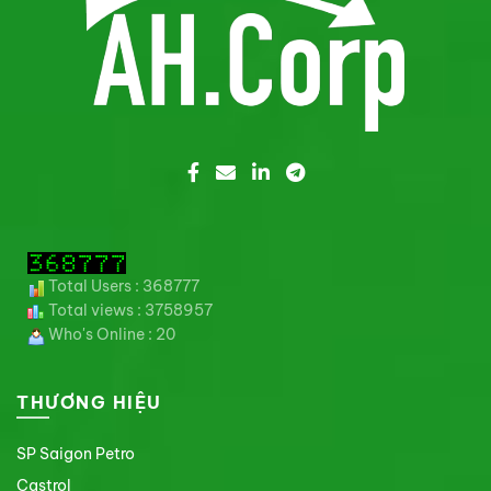
Total Users : 368777
Total views : 3758957
Who's Online : 20
THƯƠNG HIỆU
SP Saigon Petro
Castrol