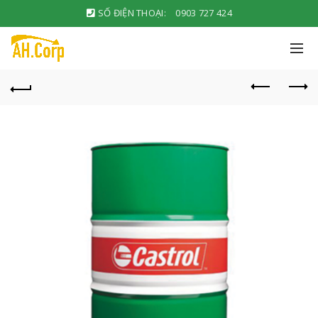
SỐ ĐIỆN THOẠI:
0903 727 424