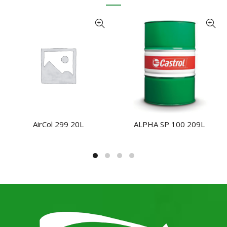
AirCol 299 20L
ALPHA SP 100 209L
NHẬN BÁO GIÁ
NHẬN BÁO GIÁ