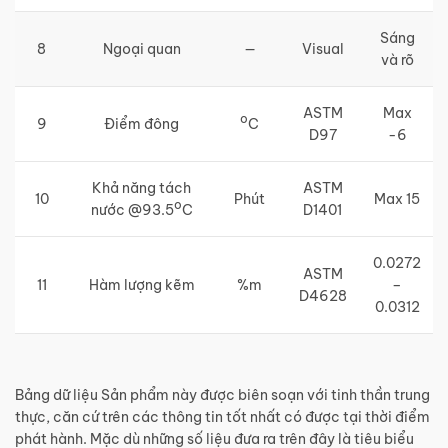
Sáng
8
Ngoại quan
—
Visual
và rõ
ASTM
Max
o
9
Điểm đông
C
D97
-6
Khả năng tách
ASTM
10
Phút
Max 15
o
nước @93.5
C
D1401
0.0272
ASTM
11
Hàm lượng kẽm
%m
–
D4628
0.0312
Bảng dữ liệu Sản phẩm này được biên soạn với tinh thần trung
thực, căn cứ trên các thông tin tốt nhất có được tại thời điểm
phát hành. Mặc dù những số liệu đưa ra trên đây là tiêu biểu