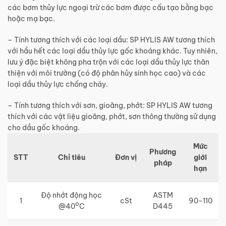
các bơm thủy lực ngoại trừ các bơm được cấu tạo bằng bạc
hoặc mạ bạc.
– Tính tương thích với các loại dầu: SP HYLIS AW tương thích
với hầu hết các loại dầu thủy lực gốc khoáng khác. Tuy nhiên,
lưu ý đặc biệt không pha trộn với các loại dầu thủy lực thân
thiện với môi trường (có độ phân hủy sinh học cao) và các
loại dầu thủy lực chống cháy.
– Tính tương thích với sơn, gioăng, phớt: SP HYLIS AW tương
thích với các vật liệu gioăng, phớt, sơn thông thường sử dụng
cho dầu gốc khoáng.
Mức
Phương
STT
Chỉ tiêu
Đơn vị
giới
pháp
hạn
Độ nhớt động học
ASTM
1
cSt
90-110
o
@40
C
D445