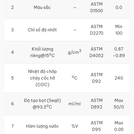
ASTM
2
Màu sắc
—
0.0
D1500
ASTM
Min
3
Chỉ số độ nhớt
—
D2270
100
Khối lượng
ASTM
0.87
3
4
g/cm
o
riêng@15
C
D4052
-0.89
Nhiệt độ chớp
ASTM
o
5
cháy cốc hở
C
240
D92
(COC)
Độ tạo bọt (SeqII)
ASTM
Max
6
ml/ml
o
@93.5
C
D892
50/0
ASTM
Max
7
Hàm lượng nước
%V
D95
0.05