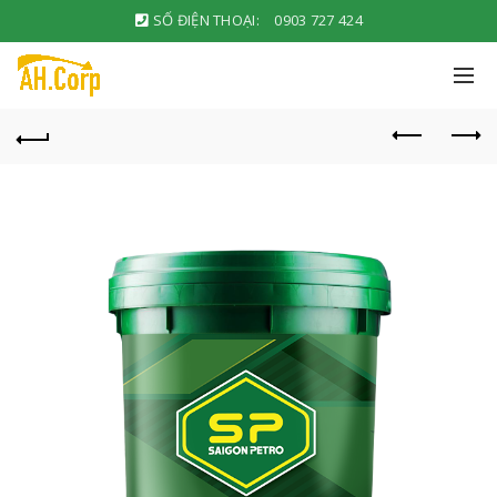
SỐ ĐIỆN THOẠI:
0903 727 424