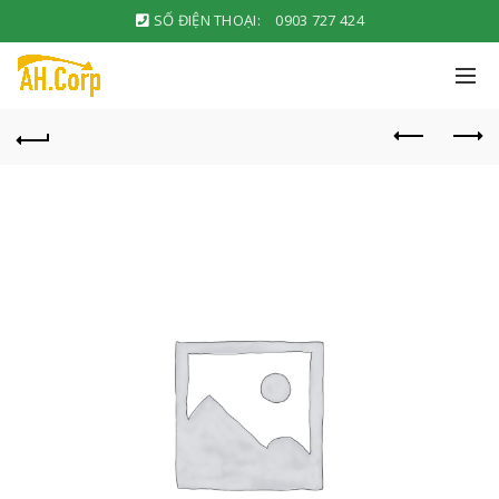
SỐ ĐIỆN THOẠI:
0903 727 424